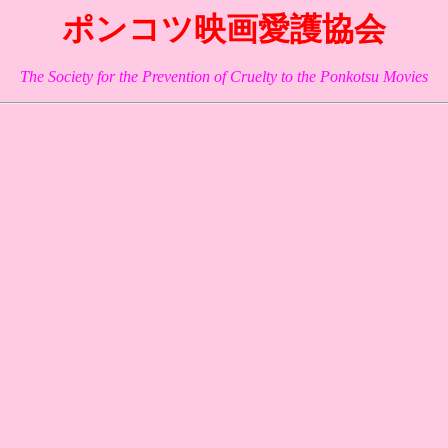
ポンコツ映画愛護協会
The Society for the Prevention of Cruelty to the Ponkotsu Movies
〕