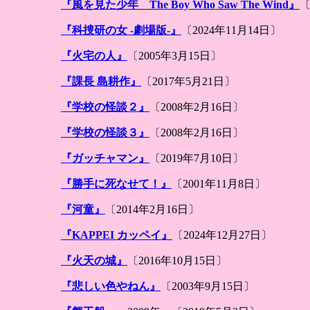
『風を見た少年 The Boy Who Saw The Wind』
〔
『科捜研の女 -劇場版-』
〔2024年11月14日〕
『火宅の人』
〔2005年3月15日〕
『課長 島耕作』
〔2017年5月21日〕
『学校の怪談２』
〔2008年2月16日〕
『学校の怪談３』
〔2008年2月16日〕
『ガッチャマン』
〔2019年7月10日〕
『勝手に死なせて！』
〔2001年11月8日〕
『河童』
〔2014年2月16日〕
『KAPPEI カッペイ』
〔2024年12月27日〕
『火天の城』
〔2016年10月15日〕
『悲しい色やねん』
〔2003年9月15日〕