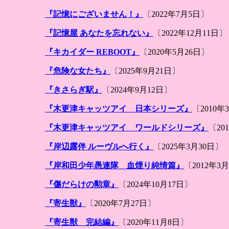
『記憶にございません！』
〔2022年7月5日〕
『記憶屋 あなたを忘れない』
〔2022年12月11日〕
『キカイダー REBOOT』
〔2020年5月26日〕
『危険な女たち』
〔2025年9月21日〕
『きさらぎ駅』
〔2024年9月12日〕
『木更津キャッツアイ 日本シリーズ』
〔2010年
『木更津キャッツアイ ワールドシリーズ』
〔20
『岸辺露伴 ルーヴルへ行く』
〔2025年3月30日〕
『岸和田少年愚連隊 血煙り純情篇』
〔2012年3
『傷だらけの勲章』
〔2024年10月17日〕
『寄生獣』
〔2020年7月27日〕
『寄生獣 完結編』
〔2020年11月8日〕