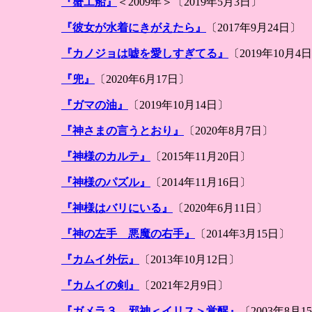
『蟹工船』
＜2009年＞〔2019年5月3日〕
『彼女が水着にきがえたら』
〔2017年9月24日〕
『カノジョは嘘を愛しすぎてる』
〔2019年10月4
『兜』
〔2020年6月17日〕
『ガマの油』
〔2019年10月14日〕
『神さまの言うとおり』
〔2020年8月7日〕
『神様のカルテ』
〔2015年11月20日〕
『神様のパズル』
〔2014年11月16日〕
『神様はバリにいる』
〔2020年6月11日〕
『神の左手 悪魔の右手』
〔2014年3月15日〕
『カムイ外伝』
〔2013年10月12日〕
『カムイの剣』
〔2021年2月9日〕
『ガメラ３ 邪神＜イリス＞覚醒』
〔2003年8月1