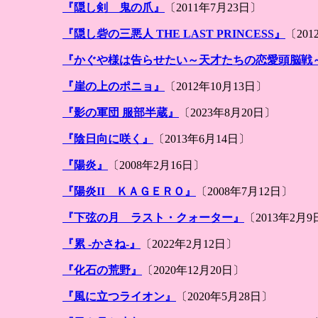
『隠し剣 鬼の爪』
〔2011年7月23日〕
『隠し砦の三悪人 THE LAST PRINCESS』
〔201
『かぐや様は告らせたい～天才たちの恋愛頭脳戦
『崖の上のポニョ』
〔2012年10月13日〕
『影の軍団 服部半蔵』
〔2023年8月20日〕
『陰日向に咲く』
〔2013年6月14日〕
『陽炎』
〔2008年2月16日〕
『陽炎II ＫＡＧＥＲＯ』
〔2008年7月12日〕
『下弦の月 ラスト・クォーター』
〔2013年2月
『累 -かさね-』
〔2022年2月12日〕
『化石の荒野』
〔2020年12月20日〕
『風に立つライオン』
〔2020年5月28日〕