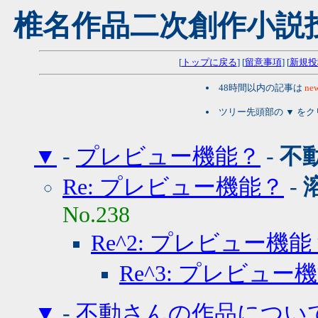
椎名作品二次創作小説
[
トップに戻る
] [
留意事項
] [
新規投
48時間以内の記事は
new
ツリー先頭部の ▼ を
▼
-
プレビュー機能？
-
不
Re: プレビュー機能？
-
No.238
Re^2: プレビュー機能
Re^3: プレビュー
▼
-
不動さんの作品につい