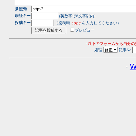
参照先
暗証キー
(英数字で8文字以内)
投稿キー
（投稿時
を入力してください）
プレビュー
- 以下のフォームから自分
処理
記事No
-
W