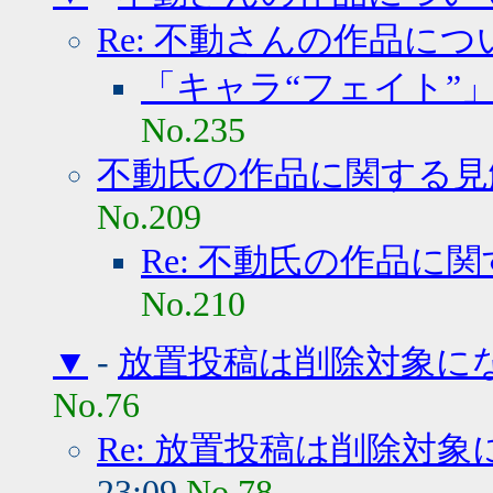
Re: 不動さんの作品につ
「キャラ“フェイト”」
No.235
不動氏の作品に関する見
No.209
Re: 不動氏の作品に
No.210
▼
-
放置投稿は削除対象にな
No.76
Re: 放置投稿は削除対象
23:09
No.78