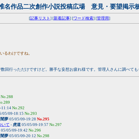
椎名作品二次創作小説投稿広場 意見・要望掲示
[
記事リスト
] [
新着記事
] [
ワード検索
] [
管理用
]
ているわけですね。
で数回行っただけですけど。勝手な妄想お疲れ様です。管理人さんに調べても
2
No.288
o.289
-11:14
No.292
5/05/09-18:15
No.293
-
闇夢
05/05/09-19:28
No.295
ついて
-
虎道
05/05/09-19:57
No.297
05/05/09-19:42
No.296
-
闇夢
05/05/09-20:12
No.298