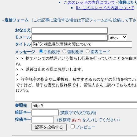
このスレッドの内容について
-
溶解ほた
Re: このスレッドの内容について
- 返信フォーム
（この記事に返信する場合は下記フォームから投稿して下さ
おなまえ
Ｅメール
タイトル
メッセージ
手動改行
強制改行
図表モード
参照先
暗証キー
(英数字で8文字以内)
投稿キー
（投稿時
を入力してください）
プレビュー