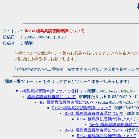
タイトル
：
Re^4: 横島異説冒険奇譚について
投稿日
： 2005/05/09(Mon) 19:28
投稿者
：
闇夢
> 捨てハンでの酷評という荒らし行為を行っていたことを告白され
> 以後は止める様にお願いします。
誤字脱字の指定や二重投稿、短文すぎるものなどの苦情を捨てハン
- 関連一覧ツリー
（▼ をクリックするとツリー全体を一括表示します）
▼
-
横島異説冒険奇譚について溶解ほ..
-
闇夢
05/05/06-22:16
No.287
横島異説冒険奇譚について
-
溶解ほたりぃＨＧ
05/05/07-01:1
Re: 横島異説冒険奇譚について
-
touka
05/05/07-20:57
N
Re^2: 横島異説冒険奇譚について
-
闇夢
05/05/09
Re^3: 横島異説冒険奇譚について
-
虎道
0
Re^4: 横島異説冒険奇譚について
Re^5: 横島異説冒険奇譚に
Re^3: 横島異説冒険奇譚について
-
げどろ
Re^4: 横島異説冒険奇譚について