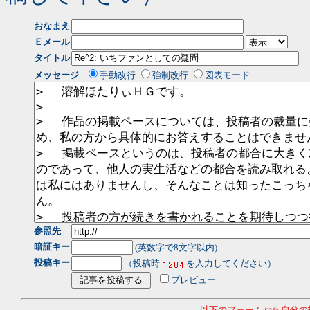
おなまえ
Ｅメール
タイトル
メッセージ
手動改行
強制改行
図表モード
参照先
暗証キー
(英数字で8文字以内)
投稿キー
（投稿時
を入力してください）
プレビュー
- 以下のフォームから自分