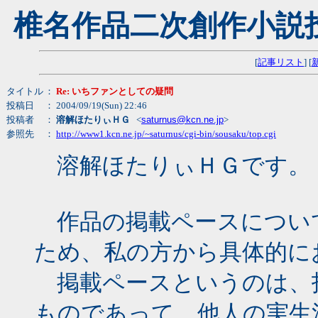
椎名作品二次創作小説
[
記事リスト
] [
タイトル
：
Re: いちファンとしての疑問
投稿日
： 2004/09/19(Sun) 22:46
投稿者
：
溶解ほたりぃＨＧ
<
saturnus@kcn.ne.jp
>
参照先
：
http://www1.kcn.ne.jp/~saturnus/cgi-bin/sousaku/top.cgi
溶解ほたりぃＨＧです。
作品の掲載ペースについ
ため、私の方から具体的に
掲載ペースというのは、
ものであって、他人の実生