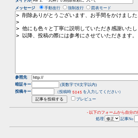
タイトル
メッセージ
手動改行
強制改行
図表モード
参照先
暗証キー
(英数字で8文字以内)
投稿キー
（投稿時
を入力してください）
プレビュー
- 以下のフォームから自分
処理
記事No