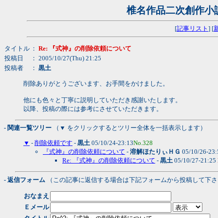
椎名作品二次創作小
[
記事リスト
] [
タイトル
：
Re: 『式神』の削除依頼について
投稿日
： 2005/10/27(Thu) 21:25
投稿者
：
黒土
削除ありがとうございます、お手間をかけました。
他にも色々と丁寧に説明していただき感謝いたします。
以降、投稿の際には参考にさせていただきます。
- 関連一覧ツリー
（▼ をクリックするとツリー全体を一括表示します）
▼
-
削除依頼です
-
黒土
05/10/24-23:13
No.328
『式神』の削除依頼について
-
溶解ほたりぃＨＧ
05/10/26-23
Re: 『式神』の削除依頼について
-
黒土
05/10/27-21:25
- 返信フォーム
（この記事に返信する場合は下記フォームから投稿して下さ
おなまえ
Ｅメール