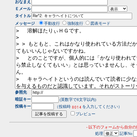
おなまえ
Ｅメール
タイトル
メッセージ
手動改行
強制改行
図表モード
参照先
暗証キー
(英数字で8文字以内)
投稿キー
（投稿時
を入力してください）
プレビュー
- 以下のフォームから自分
処理
記事No