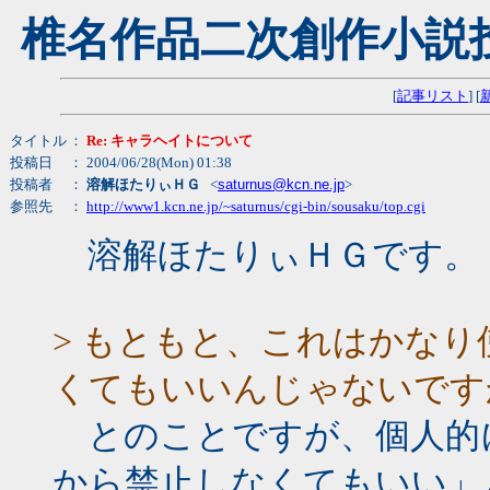
椎名作品二次創作小説
[
記事リスト
] [
タイトル
：
Re: キャラヘイトについて
投稿日
： 2004/06/28(Mon) 01:38
投稿者
：
溶解ほたりぃＨＧ
<
saturnus@kcn.ne.jp
>
参照先
：
http://www1.kcn.ne.jp/~saturnus/cgi-bin/sousaku/top.cgi
溶解ほたりぃＨＧです。
> もともと、これはかな
くてもいいんじゃないです
とのことですが、個人的
から禁止しなくてもいい」