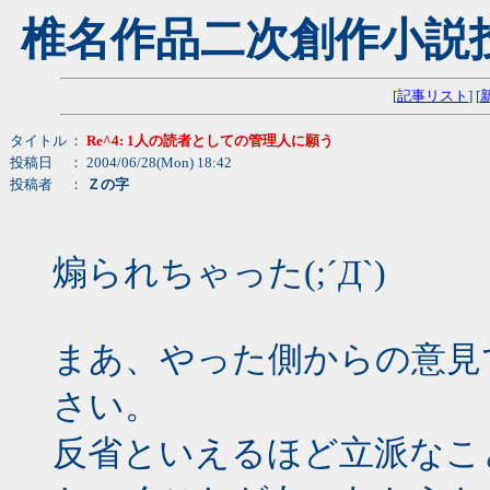
椎名作品二次創作小説
[
記事リスト
] [
タイトル
：
Re^4: 1人の読者としての管理人に願う
投稿日
： 2004/06/28(Mon) 18:42
投稿者
：
Ｚの字
煽られちゃった(;´Д`)
まあ、やった側からの意見
さい。
反省といえるほど立派なこ