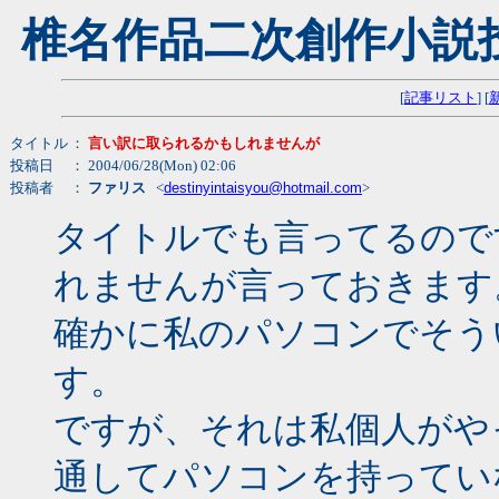
椎名作品二次創作小説
[
記事リスト
] [
タイトル
：
言い訳に取られるかもしれませんが
投稿日
： 2004/06/28(Mon) 02:06
投稿者
：
ファリス
<
destinyintaisyou@hotmail.com
>
タイトルでも言ってるので
れませんが言っておきます
確かに私のパソコンでそう
す。
ですが、それは私個人がや
通してパソコンを持ってい