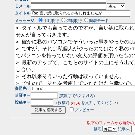
Ｅメール
タイトル
メッセージ
手動改行
強制改行
図表モード
参照先
暗証キー
(英数字で8文字以内)
投稿キー
（投稿時
を入力してください）
プレビュー
- 以下のフォームから自分
処理
記事No