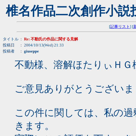
椎名作品二次創作小説
[
記事リスト
] [
タイトル
：
Re: 不動氏の作品に関する見解
投稿日
： 2004/10/13(Wed) 21:33
投稿者
：
giuseppe
不動様、溶解ほたりぃＨＧ様、g
ご意見ありがとうございま
この件に関しては、私の過
きます。