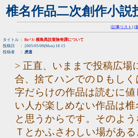
椎名作品二次創作小説
[
記事リスト
] [
タイトル
：
Re^3: 横島異説冒険奇譚について
投稿日
： 2005/05/09(Mon) 18:15
投稿者
：
虎道
> 正直、いままで投稿広
合、捨てハンでのＤもしく
字だらけの作品は読むに値
い人が楽しめない作品は椎
と思うからです。そのよう
Ｔとかふさわしい場がある