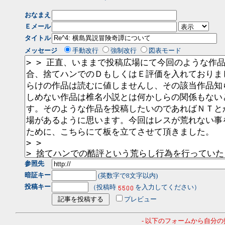
おなまえ
Ｅメール
タイトル
メッセージ
手動改行
強制改行
図表モード
参照先
暗証キー
(英数字で8文字以内)
投稿キー
（投稿時
を入力してください）
プレビュー
- 以下のフォームから自分