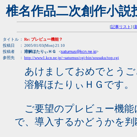
椎名作品二次創作小説
[
記事リスト
] [
タイトル
：
Re: プレビュー機能？
投稿日
： 2005/01/03(Mon) 21:10
投稿者
：
溶解ほたりぃＨＧ
<
saturnus@kcn.ne.jp
>
参照先
：
http://www1.kcn.ne.jp/~saturnus/cgi-bin/sousaku/top.cgi
あけましておめでとうご
溶解ほたりぃＨＧです。
ご要望のプレビュー機能
で、導入するかどうかを判