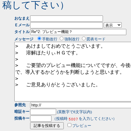
稿して下さい）
おなまえ
Ｅメール
タイトル
メッセージ
手動改行
強制改行
図表モード
参照先
暗証キー
(英数字で8文字以内)
投稿キー
（投稿時
を入力してください）
プレビュー