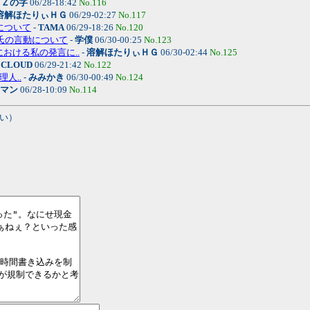
-
Ｚの字
06/28-18:42
No.116
溶解ほたりぃＨＧ
06/29-02:27
No.117
動について
-
TAMA
06/29-18:26
No.120
の字氏の言動について
-
学僕
06/30-00:25
No.123
7 における私の発言に..
-
溶解ほたりぃＨＧ
06/30-02:44
No.125
-
CLOUD
06/29-21:42
No.122
理人..
-
みみかき
06/30-00:49
No.124
マン
06/28-10:09
No.114
い）