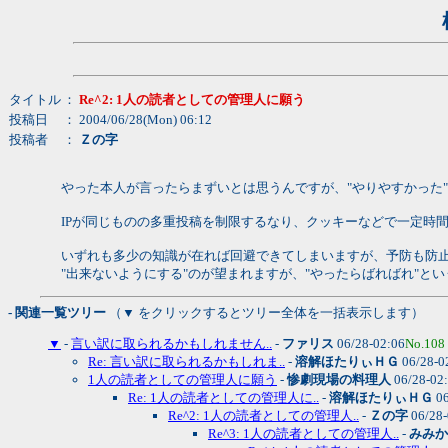
タイトル
：
Re^2: 1人の読者としての管理人に願う
投稿日
： 2004/06/28(Mon) 06:12
投稿者
：
Ｚの字
やった本人が言ったらまずいとは思うんですが、"やりやすかった
IPが同じものの多重投稿を制限するなり、クッキーなどで一定時間
いずれも多少の知識が在れば回避できてしまいますが、予防も防止
"出来ないようにする"のが望まれますが、"やったらばればれ"と
- 関連一覧ツリー
（▼ をクリックするとツリー全体を一括表示します）
▼
-
言い訳に取られるかもしれません..
-
ファリス
06/28-02:06
No.108
Re: 言い訳に取られるかもしれま..
-
溶解ほたりぃＨＧ
06/28-0
1人の読者としての管理人に願う
-
惨劇現場の料理人
06/28-02
Re: 1人の読者としての管理人に..
-
溶解ほたりぃＨＧ
06
Re^2: 1人の読者としての管理人..
-
Ｚの字
06/28
Re^3: 1人の読者としての管理人..
-
みみか