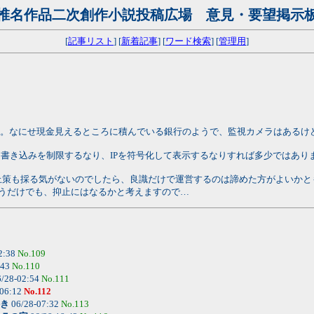
椎名作品二次創作小説投稿広場 意見・要望掲示
[
記事リスト
] [
新着記事
] [
ワード検索
] [
管理用
]
"。なにせ現金見えるところに積んでいる銀行のようで、監視カメラはあるけ
書き込みを制限するなり、IPを符号化して表示するなりすれば多少ではあり
策も採る気がないのでしたら、良識だけで運営するのは諦めた方がよいかと
いうだけでも、抑止にはなるかと考えますので…
2:38
No.109
:43
No.110
/28-02:54
No.111
-06:12
No.112
き
06/28-07:32
No.113