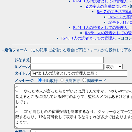
Re^4: 1人の読者としての管理人..
Ｚの字氏の言動について
-
Re: Ｚの字氏の言
Re^2: Ｚ
記事 No.11
Re^4: 1人の読者としての管理人..
Re^5: 1人の読者としての管
Re^3: 1人の読者としての管理人..
-
ヨコシ
- 返信フォーム
（この記事に返信する場合は下記フォームから投稿して下さ
おなまえ
Ｅメール
タイトル
メッセージ
手動改行
強制改行
図表モード