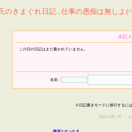
氏のきまぐれ日記...仕事の愚痴は無しよ(^^
未記入
この日の日記はまだ書かれていません。
名前：
※日記書きモードに移行するに
日記の使い方
・
ホ
啓須とケンたま