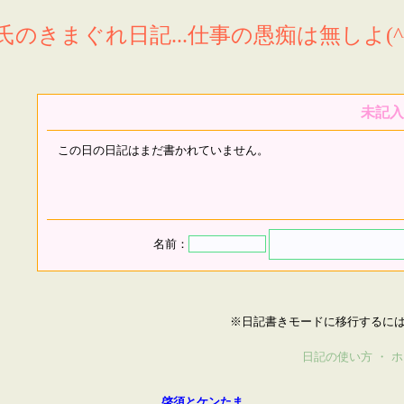
氏のきまぐれ日記...仕事の愚痴は無しよ(^^
未記入
この日の日記はまだ書かれていません。
名前：
※日記書きモードに移行するに
日記の使い方
・
ホ
啓須とケンたま