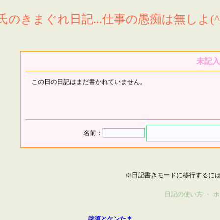
氏のきまぐれ日記...仕事の愚痴は無しよ(^^
未記入
この日の日記はまだ書かれていません。
名前：
※日記書きモードに移行するに
日記の使い方
・
ホ
啓須とケンたま