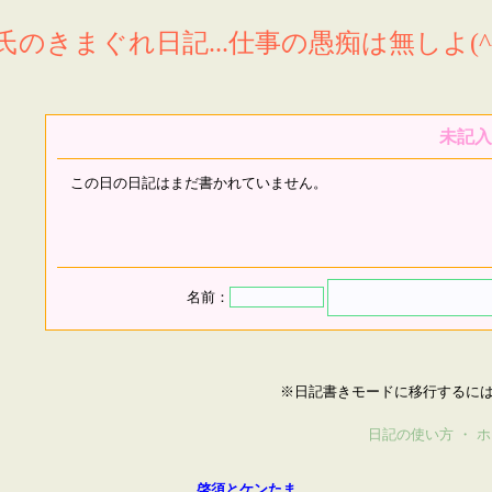
氏のきまぐれ日記...仕事の愚痴は無しよ(^^
未記入
この日の日記はまだ書かれていません。
名前：
※日記書きモードに移行するに
日記の使い方
・
ホ
啓須とケンたま