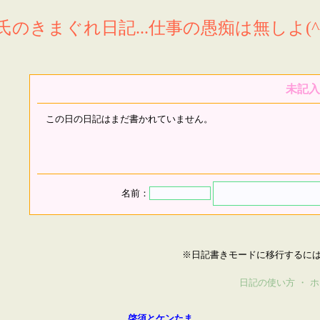
氏のきまぐれ日記...仕事の愚痴は無しよ(^^
未記入
この日の日記はまだ書かれていません。
名前：
※日記書きモードに移行するに
日記の使い方
・
ホ
啓須とケンたま