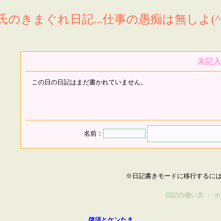
氏のきまぐれ日記...仕事の愚痴は無しよ(^^
未記入
この日の日記はまだ書かれていません。
名前：
※日記書きモードに移行するに
日記の使い方
・
ホ
啓須とケンたま