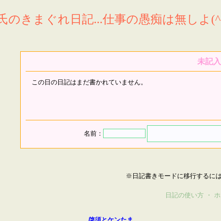
氏のきまぐれ日記...仕事の愚痴は無しよ(^^
未記入
この日の日記はまだ書かれていません。
名前：
※日記書きモードに移行するに
日記の使い方
・
ホ
啓須とケンたま