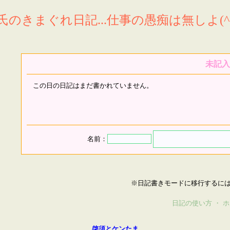
氏のきまぐれ日記...仕事の愚痴は無しよ(^^
未記入
この日の日記はまだ書かれていません。
名前：
※日記書きモードに移行するに
日記の使い方
・
ホ
啓須とケンたま