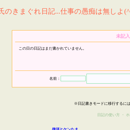
氏のきまぐれ日記...仕事の愚痴は無しよ(^^
未記入
この日の日記はまだ書かれていません。
名前：
※日記書きモードに移行するに
日記の使い方
・
ホ
啓須とケンたま