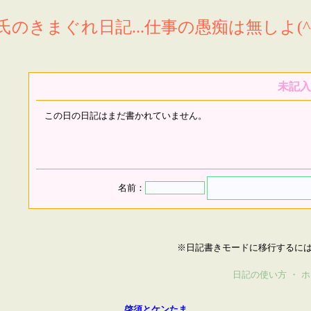
氏のきまぐれ日記...仕事の愚痴は無しよ(^^
未記入
この日の日記はまだ書かれていません。
名前：
※日記書きモードに移行するに
日記の使い方
・
ホ
啓須とケンたま