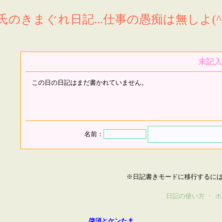
氏のきまぐれ日記...仕事の愚痴は無しよ(^^
未記入
この日の日記はまだ書かれていません。
名前：
※日記書きモードに移行するに
日記の使い方
・
ホ
啓須とケンたま