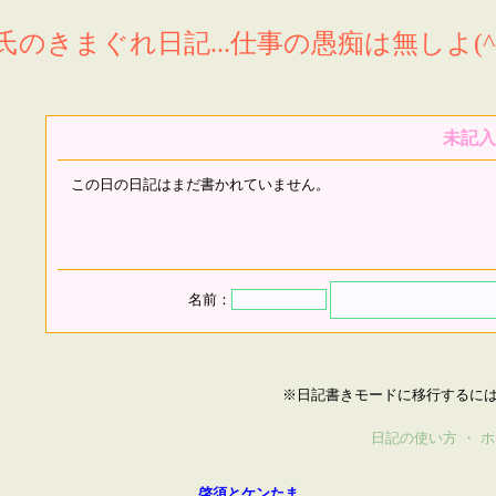
氏のきまぐれ日記...仕事の愚痴は無しよ(^^
未記入
この日の日記はまだ書かれていません。
名前：
※日記書きモードに移行するに
日記の使い方
・
ホ
啓須とケンたま