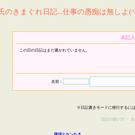
氏のきまぐれ日記...仕事の愚痴は無しよ(^^
未記入
この日の日記はまだ書かれていません。
名前：
※日記書きモードに移行するに
日記の使い方
・
ホ
啓須とケンたま