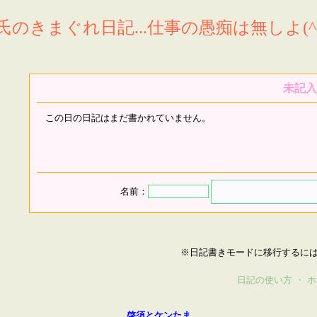
氏のきまぐれ日記...仕事の愚痴は無しよ(^^
未記入
この日の日記はまだ書かれていません。
名前：
※日記書きモードに移行するに
日記の使い方
・
ホ
啓須とケンたま