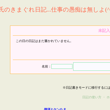
氏のきまぐれ日記...仕事の愚痴は無しよ(^^
未記入
この日の日記はまだ書かれていません。
名前：
※日記書きモードに移行するに
日記の使い方
・
ホ
啓須とケンたま