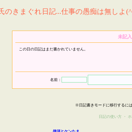
氏のきまぐれ日記...仕事の愚痴は無しよ(^^
未記入
この日の日記はまだ書かれていません。
名前：
※日記書きモードに移行するに
日記の使い方
・
ホ
啓須とケンたま