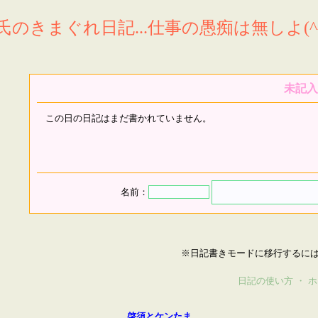
氏のきまぐれ日記...仕事の愚痴は無しよ(^^
未記入
この日の日記はまだ書かれていません。
名前：
※日記書きモードに移行するに
日記の使い方
・
ホ
啓須とケンたま