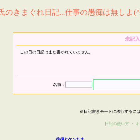
氏のきまぐれ日記...仕事の愚痴は無しよ(^^
未記入
この日の日記はまだ書かれていません。
名前：
※日記書きモードに移行するに
日記の使い方
・
ホ
啓須とケンたま