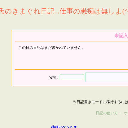
氏のきまぐれ日記...仕事の愚痴は無しよ(^^
未記入
この日の日記はまだ書かれていません。
名前：
※日記書きモードに移行するに
日記の使い方
・
ホ
啓須とケンたま