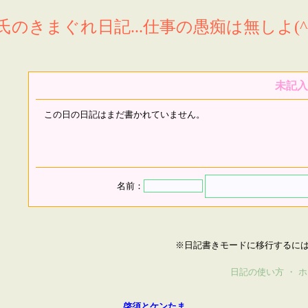
氏のきまぐれ日記...仕事の愚痴は無しよ(^^
未記入
この日の日記はまだ書かれていません。
名前：
※日記書きモードに移行するに
日記の使い方
・
ホ
啓須とケンたま