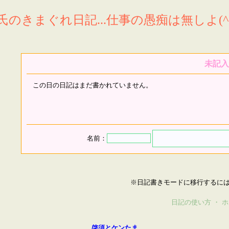
氏のきまぐれ日記...仕事の愚痴は無しよ(^^
未記入
この日の日記はまだ書かれていません。
名前：
※日記書きモードに移行するに
日記の使い方
・
ホ
啓須とケンたま