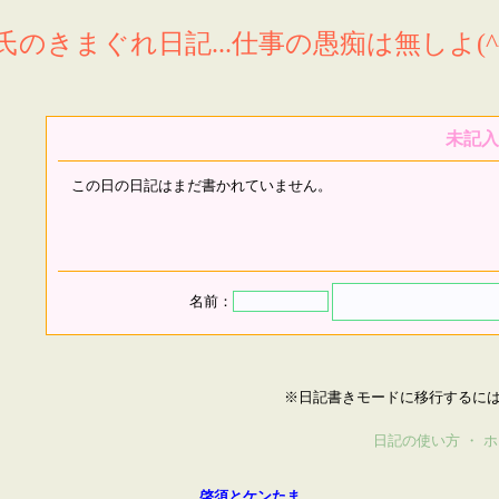
氏のきまぐれ日記...仕事の愚痴は無しよ(^^
未記入
この日の日記はまだ書かれていません。
名前：
※日記書きモードに移行するに
日記の使い方
・
ホ
啓須とケンたま