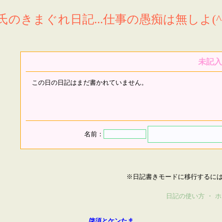
氏のきまぐれ日記...仕事の愚痴は無しよ(^^
未記入
この日の日記はまだ書かれていません。
名前：
※日記書きモードに移行するに
日記の使い方
・
ホ
啓須とケンたま