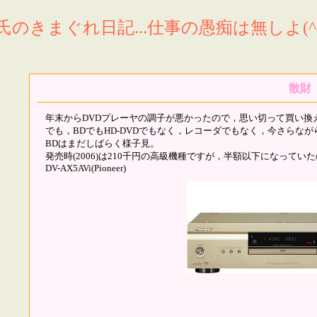
氏のきまぐれ日記...仕事の愚痴は無しよ(^^
散財
年末からDVDプレーヤの調子が悪かったので，思い切って買い換
でも，BDでもHD-DVDでもなく，レコーダでもなく，今さらなが
BDはまだしばらく様子見。
発売時(2006)は210千円の高級機種ですが，半額以下になって
DV-AX5AVi(Pioneer)