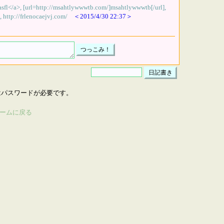
asfl</a>, [url=http://msahtlywwwtb.com/]msahtlywwwtb[/url],
 http://frlenocaejvj.com/
＜2015/4/30 22:37＞
はパスワードが必要です。
ームに戻る