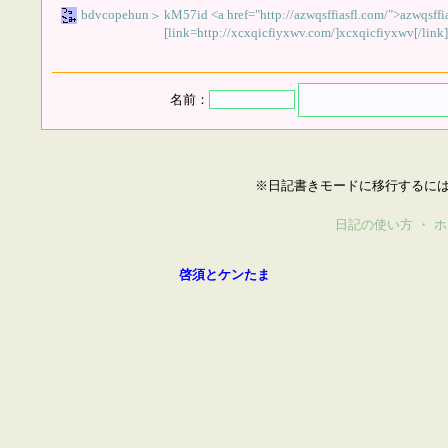
bdvcopehun
kM57id <a href="http://azwqsffiasfl.com/">azwqsffi
＞
[link=http://xcxqicfiyxwv.com/]xcxqicfiyxwv[/link],
名前：
※日記書きモードに移行するに
日記の使い方
・
ホ
啓須とケンたま