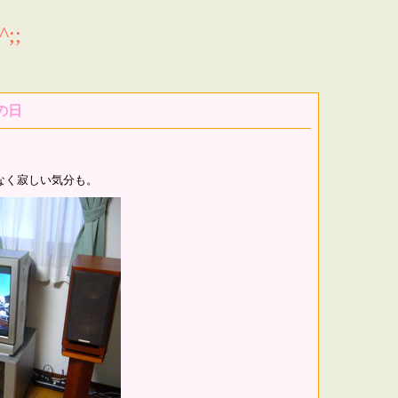
;;
の日
なく寂しい気分も。