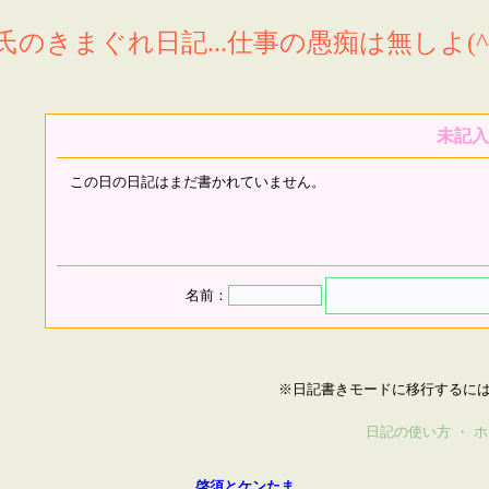
氏のきまぐれ日記...仕事の愚痴は無しよ(^^
未記入
この日の日記はまだ書かれていません。
名前：
※日記書きモードに移行するに
日記の使い方
・
ホ
啓須とケンたま