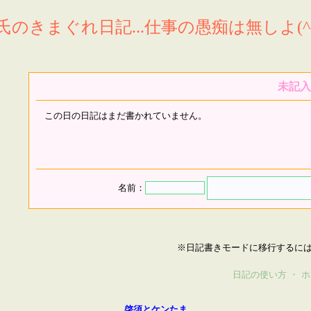
氏のきまぐれ日記...仕事の愚痴は無しよ(^^
未記入
この日の日記はまだ書かれていません。
名前：
※日記書きモードに移行するに
日記の使い方
・
ホ
啓須とケンたま