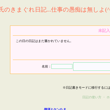
氏のきまぐれ日記...仕事の愚痴は無しよ(^^
未記入
この日の日記はまだ書かれていません。
名前：
※日記書きモードに移行するに
日記の使い方
・
ホ
啓須とケンたま