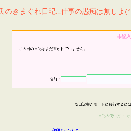
氏のきまぐれ日記...仕事の愚痴は無しよ(^^
未記入
この日の日記はまだ書かれていません。
名前：
※日記書きモードに移行するに
日記の使い方
・
ホ
啓須とケンたま