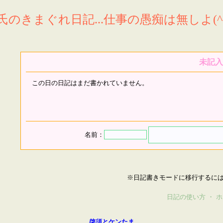
氏のきまぐれ日記...仕事の愚痴は無しよ(^^
未記入
この日の日記はまだ書かれていません。
名前：
※日記書きモードに移行するに
日記の使い方
・
ホ
啓須とケンたま