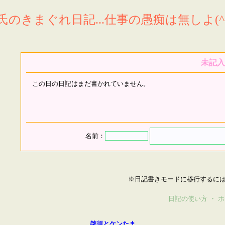
氏のきまぐれ日記...仕事の愚痴は無しよ(^^
未記入
この日の日記はまだ書かれていません。
名前：
※日記書きモードに移行するに
日記の使い方
・
ホ
啓須とケンたま