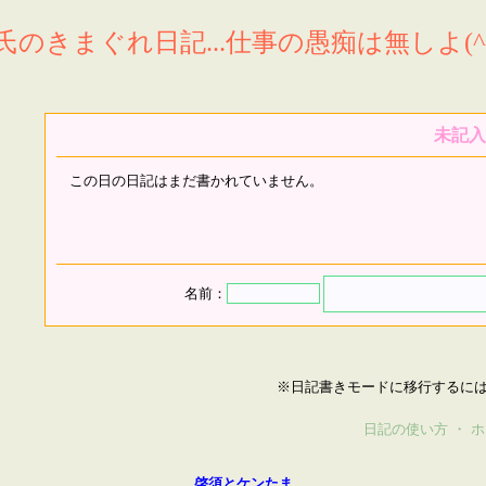
氏のきまぐれ日記...仕事の愚痴は無しよ(^^
未記入
この日の日記はまだ書かれていません。
名前：
※日記書きモードに移行するに
日記の使い方
・
ホ
啓須とケンたま