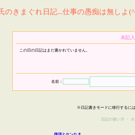
氏のきまぐれ日記...仕事の愚痴は無しよ(^^
未記入
この日の日記はまだ書かれていません。
名前：
※日記書きモードに移行するに
日記の使い方
・
ホ
啓須とケンたま