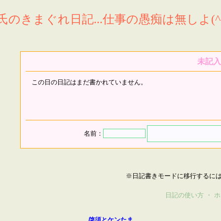
氏のきまぐれ日記...仕事の愚痴は無しよ(^^
未記入
この日の日記はまだ書かれていません。
名前：
※日記書きモードに移行するに
日記の使い方
・
ホ
啓須とケンたま