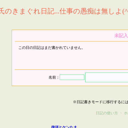
氏のきまぐれ日記...仕事の愚痴は無しよ(^^
未記入
この日の日記はまだ書かれていません。
名前：
※日記書きモードに移行するに
日記の使い方
・
ホ
啓須とケンたま