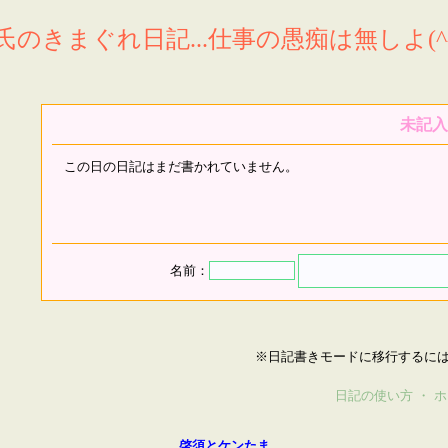
氏のきまぐれ日記...仕事の愚痴は無しよ(^^
未記入
この日の日記はまだ書かれていません。
名前：
※日記書きモードに移行するに
日記の使い方
・
ホ
啓須とケンたま