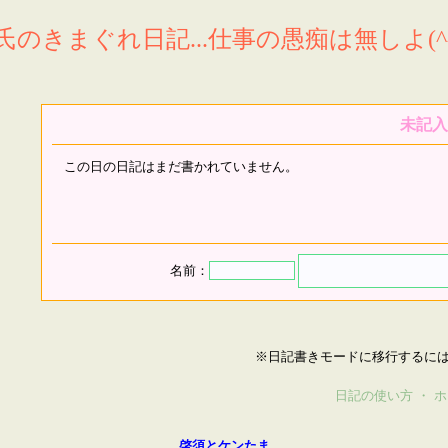
氏のきまぐれ日記...仕事の愚痴は無しよ(^^
未記入
この日の日記はまだ書かれていません。
名前：
※日記書きモードに移行するに
日記の使い方
・
ホ
啓須とケンたま