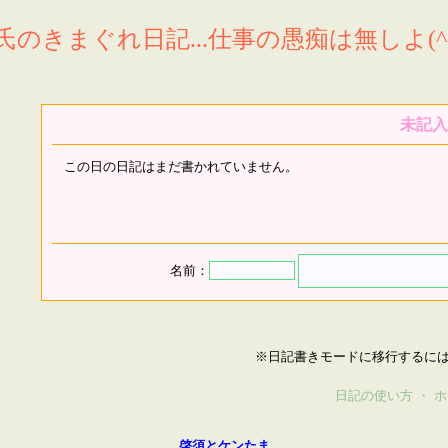
氏のきまぐれ日記...仕事の愚痴は無しよ(^^
未記入
この日の日記はまだ書かれていません。
名前：
※日記書きモードに移行するに
日記の使い方
・
ホ
啓須とケンたま